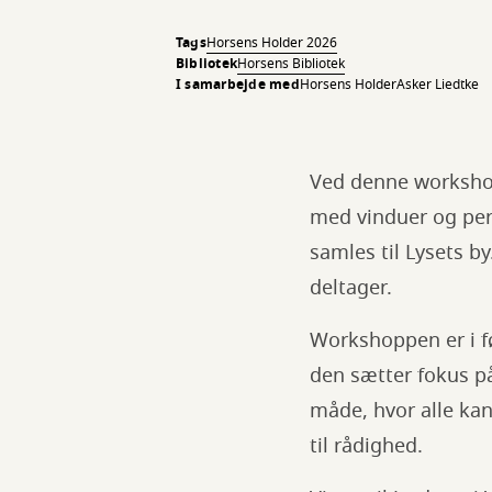
Tags
Horsens Holder 2026
Bibliotek
Horsens Bibliotek
I samarbejde med
Horsens Holder
Asker Liedtke
Ved denne worksho
med vinduer og pers
samles til Lysets b
deltager.
Workshoppen er i fø
den sætter fokus p
måde, hvor alle ka
til rådighed.