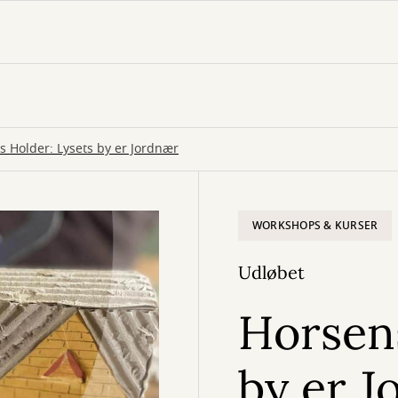
s Holder: Lysets by er Jordnær
WORKSHOPS & KURSER
Udløbet
Horsens
by er J