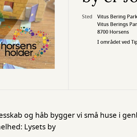
Sted
Vitus Bering Par
Vitus Berings Par
8700 Horsens
I området ved Tip
llesskab og håb bygger vi små huse i ge
helhed: Lysets by