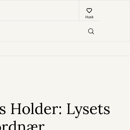
Husk
 Holder: Lysets
ordnær