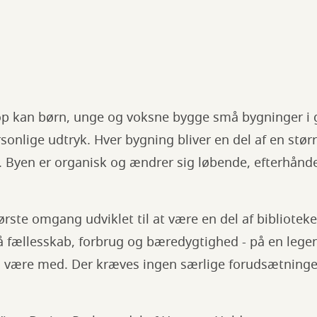
p kan børn, unge og voksne bygge små bygninger i 
onlige udtryk. Hver bygning bliver en del af en stør
y. Byen er organisk og ændrer sig løbende, efterhånd
rste omgang udviklet til at være en del af biblioteke
å fællesskab, forbrug og bæredygtighed - på en lege
n være med. Der kræves ingen særlige forudsætninger