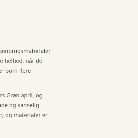
genbrugsmaterialer
re helhed, når de
en som flere
ts Grøn april, og
nde og sanselig
, og materialer er