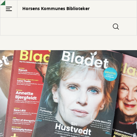
Gå
Horsens Kommunes Biblioteker
til
hovedindhold
Vi
tilbyder