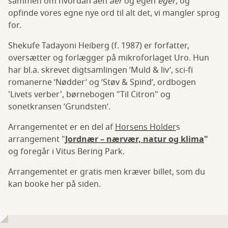
sammen om hvordan åen
åer
og egen
eger
, og
opfinde vores egne nye ord til alt det, vi mangler sprog
for.
Shekufe Tadayoni Heiberg (f. 1987) er forfatter,
oversætter og forlægger på mikroforlaget Uro. Hun
har bl.a. skrevet digtsamlingen ’Muld & liv’, sci-fi
romanerne ’Nødder’ og ’Støv & Spind’, ordbogen
'Livets verber', børnebogen "Til Citron" og
sonetkransen ’Grundsten’.
Arrangementet er en del af
Horsens Holder
s
arrangement "
Jordnær – nærvær, natur og klima
"
og foregår i Vitus Bering Park.
Arrangementet er gratis men kræver billet, som du
kan booke her på siden.