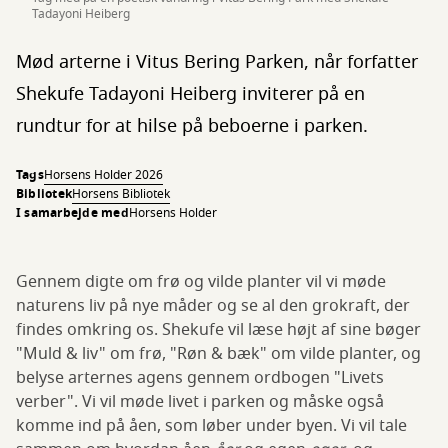
Tadayoni Heiberg
Mød arterne i Vitus Bering Parken, når forfatter
Shekufe Tadayoni Heiberg inviterer på en
rundtur for at hilse på beboerne i parken.
Tags
Horsens Holder 2026
Bibliotek
Horsens Bibliotek
I samarbejde med
Horsens Holder
Gennem digte om frø og vilde planter vil vi møde
naturens liv på nye måder og se al den grokraft, der
findes omkring os. Shekufe vil læse højt af sine bøger
"Muld & liv" om frø, "Røn & bæk" om vilde planter, og
belyse arternes agens gennem ordbogen "Livets
verber". Vi vil møde livet i parken og måske også
komme ind på åen, som løber under byen. Vi vil tale