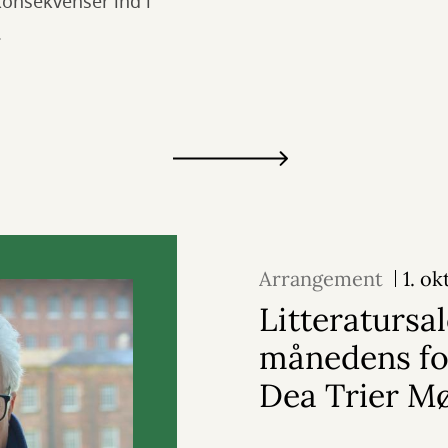
konsekvenser ind i
.
Arrangement
1. o
Litteratursa
månedens for
Dea Trier M