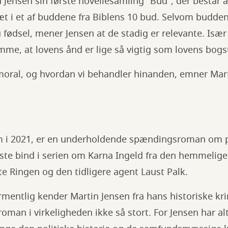
 Jensen sin første novellesamling "Bud", der består af
æt i et af buddene fra Biblens 10 bud. Selvom budde
 fødsel, mener Jensen at de stadig er relevante. Især i
lemme, at lovens ånd er lige så vigtig som lovens bogs
 moral, og hvordan vi behandler hinanden, emner Mar
m i 2021, er en underholdende spændingsroman om p
rste bind i serien om Karna Ingeld fra den hemmelige
te Ringen og den tidligere agent Laust Palk.
rmentlig kender Martin Jensen fra hans historiske krim
oman i virkeligheden ikke så stort. For Jensen har al