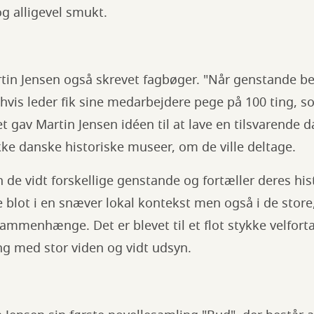
g alligevel smukt.
in Jensen også skrevet fagbøger. "Når genstande bere
hvis leder fik sine medarbejdere pege på 100 ting, 
et gav Martin Jensen idéen til at lave en tilsvarende 
kke danske historiske museer, om de ville deltage.
 de vidt forskellige genstande og fortæller deres hist
ke blot i en snæver lokal kontekst men også i de stor
ammenhænge. Det er blevet til et flot stykke velfort
ng med stor viden og vidt udsyn.