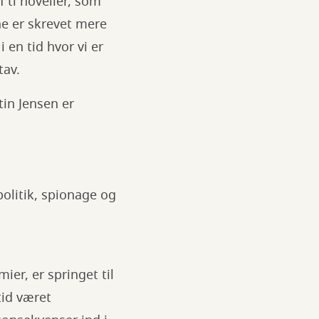
 ti noveller, som
ne er skrevet mere
 en tid hvor vi er
tav.
tin Jensen er
olitik, spionage og
ier, er springet til
tid været