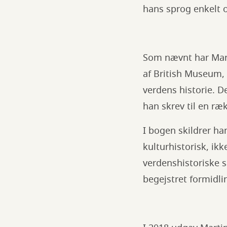
hans sprog enkelt o
Som nævnt har Mart
af British Museum, 
verdens historie. D
han skrev til en ræ
I bogen skildrer han
kulturhistorisk, ik
verdenshistoriske s
begejstret formidli