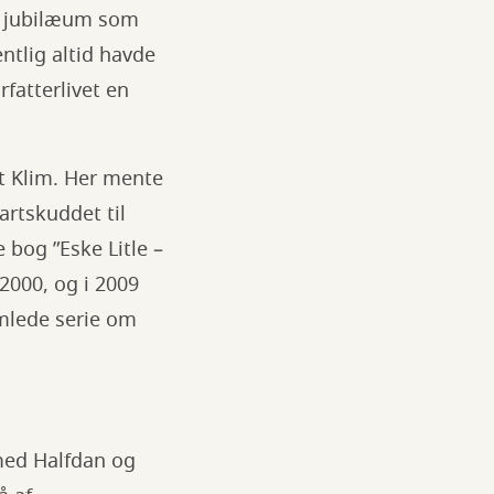
rs jubilæum som
entlig altid havde
rfatterlivet en
et Klim. Her mente
artskuddet til
 bog ”Eske Litle –
2000, og i 2009
mlede serie om
 med Halfdan og