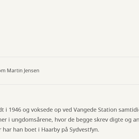
 om Martin Jensen
ødt i 1946 og voksede op ved Vangede Station samtidi
ner i ungdomsårene, hvor de begge skrev digte og a
 har han boet i Haarby på Sydvestfyn.