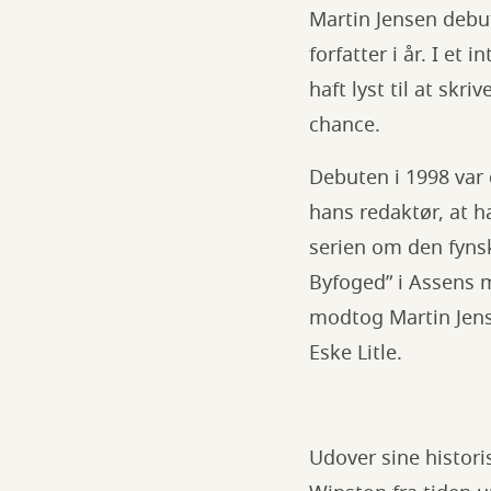
Martin Jensen debu
forfatter i år. I et
haft lyst til at skr
chance.
Debuten i 1998 var 
hans redaktør, at ha
serien om den fynsk
Byfoged” i Assens 
modtog Martin Jen
Eske Litle.
Udover sine histori