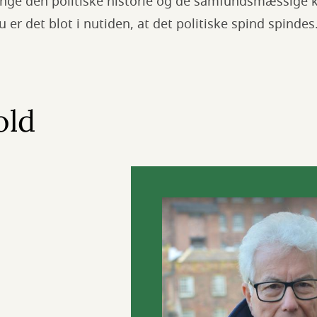
ringe den politiske historie og de samfundsmæssige 
u er det blot i nutiden, at det politiske spind spindes
old