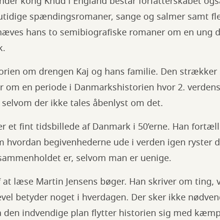
nder kong Knud i England består forfatterskabet ogs
tidige spændingsromaner, sange og salmer samt fle
hæves hans to semibiografiske romaner om en ung d
k.
storien om drengen Kaj og hans familie. Den strækker 
er om en periode i Danmarkshistorien hvor 2. verdens
selvom der ikke tales åbenlyst om det.
r et fint tidsbillede af Danmark i 50’erne. Han fortæl
om hvordan begivenhederne ude i verden igen ryster
iesammenholdet er, selvom man er uenige.
 at læse Martin Jensens bøger. Han skriver om ting, vi
vel betyder noget i hverdagen. Der sker ikke nødven
 den indvendige plan flytter historien sig med kæmp