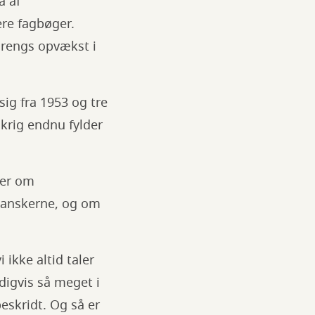
å af
re fagbøger.
rengs opvækst i
sig fra 1953 og tre
krig endnu fylder
ler om
 danskerne, og om
 ikke altid taler
digvis så meget i
eskridt. Og så er