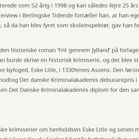
terede som 52-årig i 1998 og kan således fejre 25 å
 interview i Berlingske Tidende fortæller han, at han eg
ive, så da han blev fyret som skoleinspektør, gav han fo
den historiske roman ’Frit gennem Jylland’ på forlag
n burde skrive en historisk krimiserie, og det blev st
e byfoged, Eske Litle, i 1330’ernes Assens. Den første
modtog Det danske Kriminalakademis debutantpris i 
sen Det Danske Kriminalakademis diplom for den sa
ske krimiserier om henholdsvis Eske Litle og serien