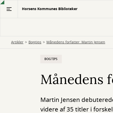
Gå
Horsens Kommunes Biblioteker
til
hovedindhold
Artikler
Bogtips
Månedens forfatter: Martin Jensen
BOGTIPS
Månedens fo
Martin Jensen debuterede 
videre af 35 titler i forske