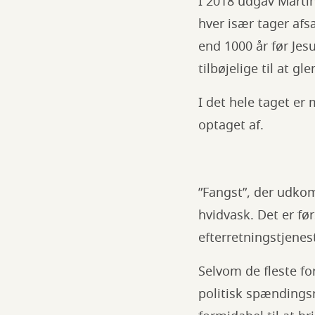
I 2018 udgav Martin
hver især tager afs
end 1000 år før Jesu
tilbøjelige til at g
I det hele taget er
optaget af.
”Fangst”, der udko
hvidvask. Det er fø
efterretningstjenes
Selvom de fleste fo
politisk spændingsr