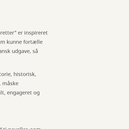
tter" er inspireret
som kunne fortælle
dansk udgave, så
orie, historisk,
e, måske
alt, engageret og