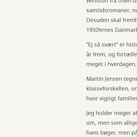
Winston fra tiden u
samtidsromaner, nu
Desuden skal frem
1950’ernes Danmar
”Ej så svært” er hi
år frem, og fortæll
meget i hverdagen, 
Martin Jensen tegne
klasseforskellen, 
hvor vigtigt famil
Jeg holder meget af
om, men som allige
hans bøger, men på