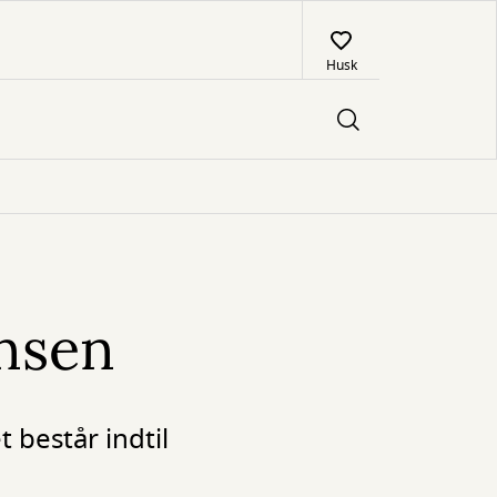
Husk
ensen
 består indtil