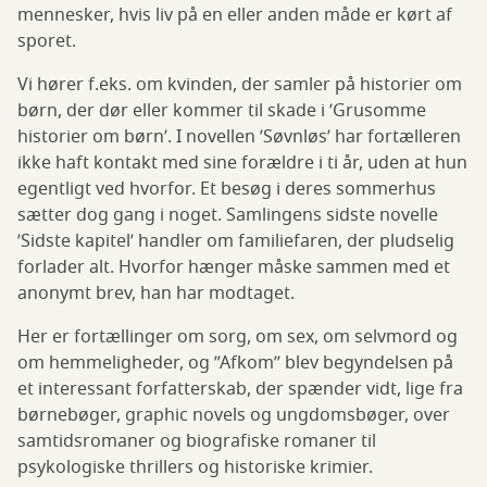
mennesker, hvis liv på en eller anden måde er kørt af
sporet.
Vi hører f.eks. om kvinden, der samler på historier om
børn, der dør eller kommer til skade i ’Grusomme
historier om børn’. I novellen ’Søvnløs’ har fortælleren
ikke haft kontakt med sine forældre i ti år, uden at hun
egentligt ved hvorfor. Et besøg i deres sommerhus
sætter dog gang i noget. Samlingens sidste novelle
’Sidste kapitel’ handler om familiefaren, der pludselig
forlader alt. Hvorfor hænger måske sammen med et
anonymt brev, han har modtaget.
Her er fortællinger om sorg, om sex, om selvmord og
om hemmeligheder, og ”Afkom” blev begyndelsen på
et interessant forfatterskab, der spænder vidt, lige fra
børnebøger, graphic novels og ungdomsbøger, over
samtidsromaner og biografiske romaner til
psykologiske thrillers og historiske krimier.