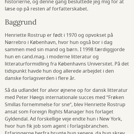
historierne, og denne gang besluttede jeg mig for at
læse op på resten af forfatterskabet.
Baggrund
Henriette Rostrup er født i 1970 og opvokset på
Nørrebro i København, hvor hun også bor i dag
sammen med sin mand og børn. I 1998 færdiggjorde
hun en cand.mag. i moderne litteratur og
litteraturformidling fra Københavns Universitet. På det
tidspunkt havde hun dog allerede arbejdet i den
danske forlagsverden i flere år.
Så da udlandet for alvor øjnene op for dansk litteratur
med Peter Høegs internationale succes med ”Frøken
Smillas fornemmelse for sne”, blev Henriette Rostrup
ansat som Foreign Rights Manager hos forlaget
Gyldendal. Ad forskellige veje endte hun i New York,
hvor hun fik job som agent i forlagsbranchen.
Erfaringerne herfra brugte hun senere, da hun skrev