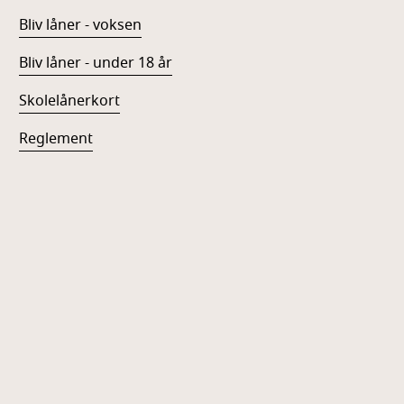
Bliv låner - voksen
Bliv låner - under 18 år
Skolelånerkort
Reglement