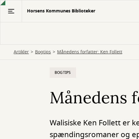
Gå
Horsens Kommunes Biblioteker
til
hovedindhold
Artikler
Bogtips
Månedens forfatter: Ken Follett
BOGTIPS
Månedens fo
Walisiske Ken Follett er 
spændingsromaner og epis