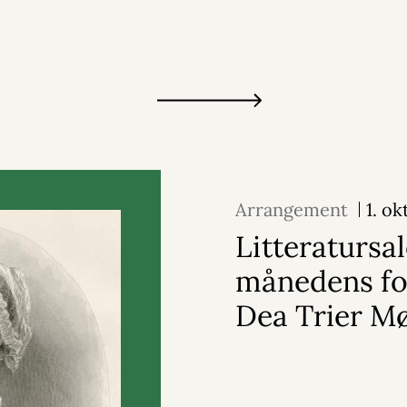
Arrangement
1. o
Litteratursa
månedens for
Dea Trier M