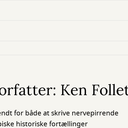
rfatter: Ken Folle
kendt for både at skrive nervepirrende
ke historiske fortællinger