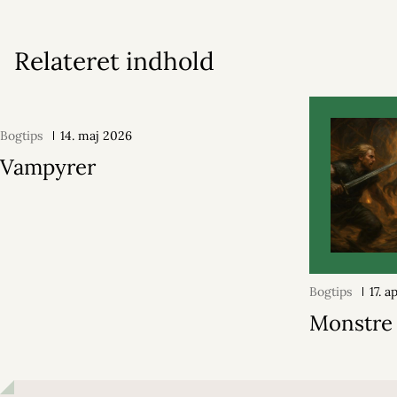
Relateret indhold
Bogtips
14. maj 2026
Vampyrer
Bogtips
17. a
Monstre