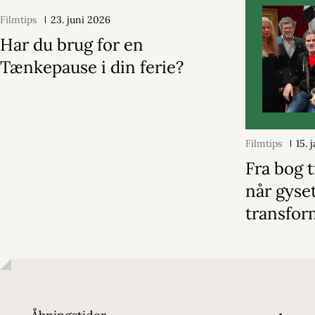
Filmtips
23. juni 2026
Har du brug for en
Tænkepause i din ferie?
Filmtips
15. 
Fra bog t
når gyse
transfor