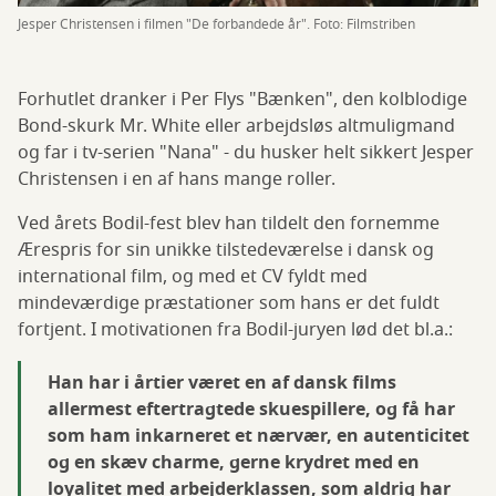
Jesper Christensen i filmen "De forbandede år". Foto: Filmstriben
Forhutlet dranker i Per Flys "Bænken", den kolblodige
Bond-skurk Mr. White eller arbejdsløs altmuligmand
og far i tv-serien "Nana" - du husker helt sikkert Jesper
Christensen i en af hans mange roller.
Ved årets Bodil-fest blev han tildelt den fornemme
Ærespris for sin unikke tilstedeværelse i dansk og
international film, og med et CV fyldt med
mindeværdige præstationer som hans er det fuldt
fortjent. I motivationen fra Bodil-juryen lød det bl.a.:
Han har i årtier været en af dansk films
allermest eftertragtede skuespillere, og få har
som ham inkarneret et nærvær, en autenticitet
og en skæv charme, gerne krydret med en
loyalitet med arbejderklassen, som aldrig har