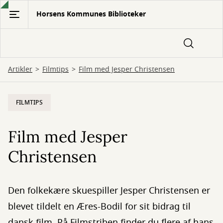
Gå
Horsens Kommunes Biblioteker
til
hovedindhold
Artikler
Filmtips
Film med Jesper Christensen
FILMTIPS
Film med Jesper
Christensen
Den folkekære skuespiller Jesper Christensen er
blevet tildelt en Æres-Bodil for sit bidrag til
dansk film. På Filmstriben finder du flere af hans