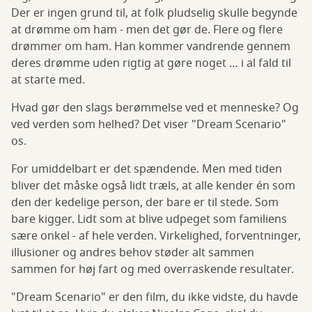
Der er ingen grund til, at folk pludselig skulle begynde
at drømme om ham - men det gør de. Flere og flere
drømmer om ham. Han kommer vandrende gennem
deres drømme uden rigtig at gøre noget … i al fald til
at starte med.
Hvad gør den slags berømmelse ved et menneske? Og
ved verden som helhed? Det viser "Dream Scenario"
os.
For umiddelbart er det spændende. Men med tiden
bliver det måske også lidt træls, at alle kender én som
den der kedelige person, der bare er til stede. Som
bare kigger. Lidt som at blive udpeget som familiens
sære onkel - af hele verden. Virkelighed, forventninger,
illusioner og andres behov støder alt sammen
sammen for høj fart og med overraskende resultater.
"Dream Scenario" er den film, du ikke vidste, du havde