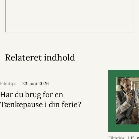
Relateret indhold
Filmtips
23. juni 2026
Har du brug for en
Tænkepause i din ferie?
Filmtips
13.