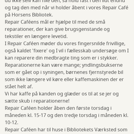
du ikke selv kan fixe den, så hold fast i den lidt endnu
og tag den med når vi holder åbent i vores Repair Café
på Horsens Bibliotek.
Repair Caféens mål er hjælpe til med de små
reparationer, der kan give brugsgenstande og
tekstiler en længere levetid.
I Repair Caféen møder du vores fingersnilde frivillige,
også kaldet 'fixere' og I vil i fællesskab undersøge om I
kan reparere din medbragte ting som er i stykker.
Reparationerne kan være mange; yndlingsbukserne
som er gået op i syningen, børnenes fjernstyrede bil
som ikke længere vil køre eller kaffemaskinen der er
stået helt af.
Vi har kaffe på kanden og glæder os til at se jer og
sætte skub i reparationerne!
Repair Caféen holder åben den første torsdag i
måneden kl. 15-17 og den tredje torsdag i måneden kl.
10-12.
Repair Caféen har til huse i Bibliotekets Værksted som