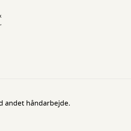
k
,
ed andet håndarbejde.