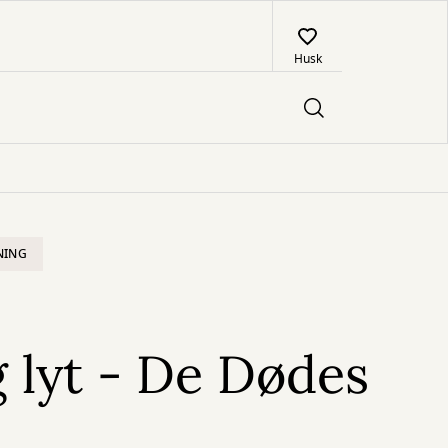
Husk
NING
g lyt - De Dødes