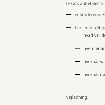
Lex.dk anbefales til
er studerende/
har smidt dit g
hvad var d
hvem er ar
hvornår va
hvornår d
Vejledning: