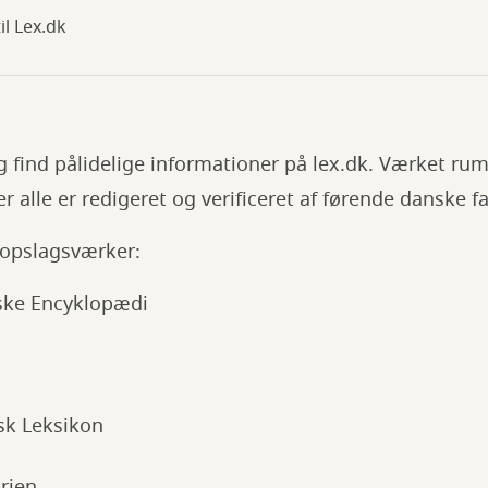
til Lex.dk
 find pålidelige informationer på lex.dk. Værket 
r alle er redigeret og verificeret af førende danske f
 opslagsværker:
ske Encyklopædi
sk Leksikon
rien