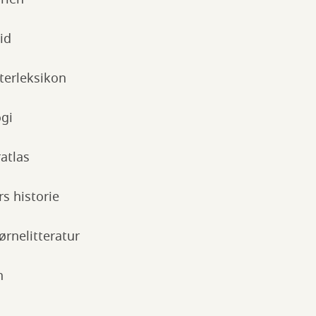
id
terleksikon
gi
atlas
rs historie
ørnelitteratur
n