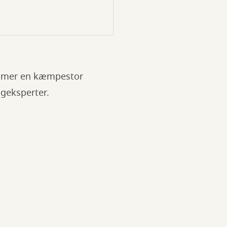
rummer en kæmpestor
ageksperter.