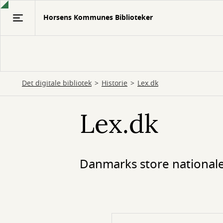
Gå
Horsens Kommunes Biblioteker
til
hovedindhold
Det digitale bibliotek
Historie
Lex.dk
Lex.dk
Danmarks store national