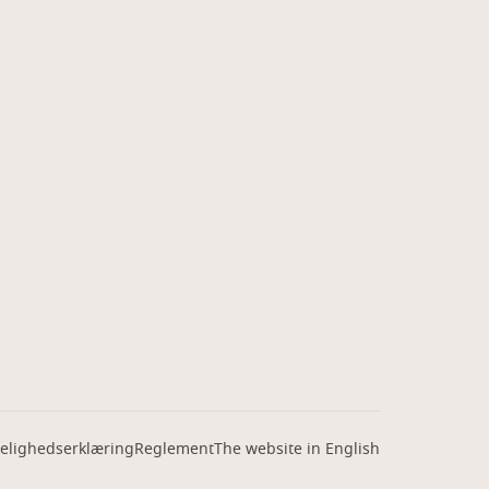
elighedserklæring
Reglement
The website in English