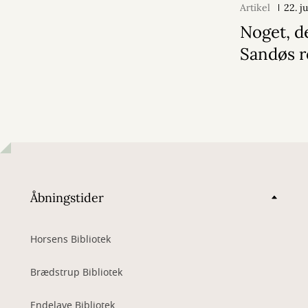
Artikel
22. j
Noget, d
Sandøs r
Åbningstider
Horsens Bibliotek
Brædstrup Bibliotek
Endelave Bibliotek