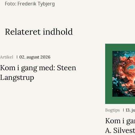
Foto: Frederik Tybjerg
Relateret indhold
Artikel
02. august 2026
Kom i gang med: Steen
Langstrup
Bogtips
13. j
Kom i ga
A. Silvest