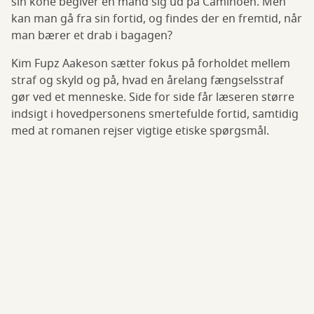
sin kone begiver en mand sig ud på Caminoen. Men
kan man gå fra sin fortid, og findes der en fremtid, når
man bærer et drab i bagagen?
Kim Fupz Aakeson sætter fokus på forholdet mellem
straf og skyld og på, hvad en årelang fængselsstraf
gør ved et menneske. Side for side får læseren større
indsigt i hovedpersonens smertefulde fortid, samtidig
med at romanen rejser vigtige etiske spørgsmål.