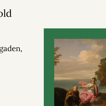
old
gaden,