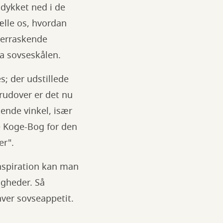
 dykket ned i de
ælle os, hvordan
verraskende
ra sovseskålen.
s; der udstillede
rudover er det nu
kende vinkel, især
e Koge-Bog for den
er".
inspiration kan man
igheder. Så
ver sovseappetit.