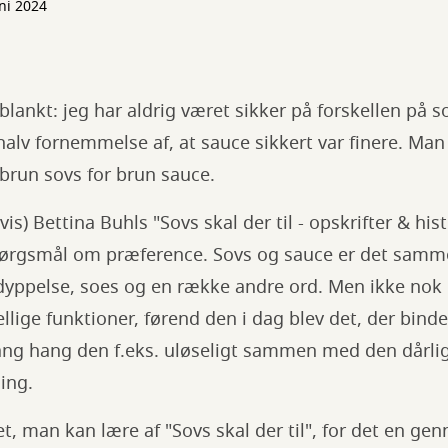
uni 2024
lankt: jeg har aldrig været sikker på forskellen på s
halv fornemmelse af, at sauce sikkert var finere. Man vi
brun sovs for brun sauce.
vis) Bettina Buhls "Sovs skal der til - opskrifter & hist
pørgsmål om præference. Sovs og sauce er det samm
dyppelse, soes og en række andre ord. Men ikke nok
ellige funktioner, førend den i dag blev det, der bind
g hang den f.eks. uløseligt sammen med den dårlig
ing.
det, man kan lære af "Sovs skal der til", for det en g