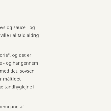
ovs og sauce - og
lle i al fald aldrig
orie", og det er
e - og har gennem
 med det, sovsen
er måltidet
e tandhygiejne i
ennemgang af