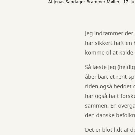
Af
Jonas Sandager Brammer Møller
17. j
Jeg indrømmer det b
har sikkert haft en 
komme til at kalde 
Så læste jeg (heldig
åbenbart et rent s
tiden også heddet 
har også haft forsk
sammen. En overgan
den danske befolkn
Det er blot lidt af 