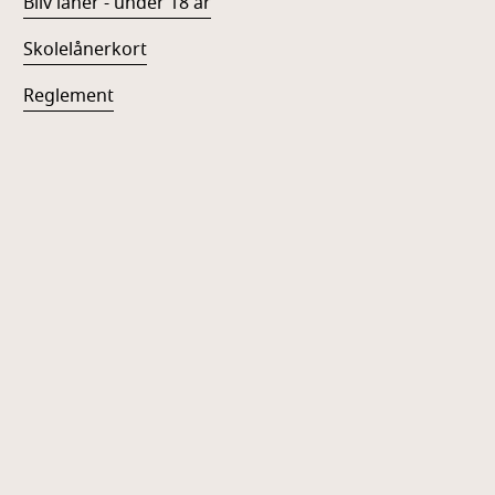
Bliv låner - under 18 år
Skolelånerkort
Reglement