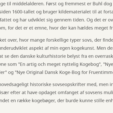
age til middelalderen. Først og fremmest er Buhl dog
den 1600-tallet og bruger kildematerialet til at fort
fattet og har udviklet sig gennem tiden. Og det er o
 om, for det er et emne, hvor der kan hældes meget f
ket over, hvor mange forskellige typer sovs, der finde
underudviklet aspekt af min egen kogekunst. Men de
at se den danske kulturhistorie belyst fra en overras
avne som "En artig och meget nyttelig Kogebog", "Ny
r" og "Nye Original Dansk Koge-Bog for Fruentimm
 hovedsageligt historiske sovseopskrifter med, men 
, især efter at have opdaget omfanget af sovsens mul
undet en række kogebøger, der burde kunne stille enh