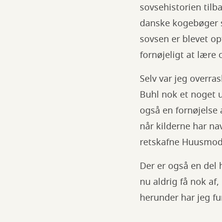
sovsehistorien tilb
danske kogebøger si
sovsen er blevet op
fornøjeligt at lære
Selv var jeg overras
Buhl nok et noget 
også en fornøjelse 
når kilderne har n
retskafne Huusmode
Der er også en del
nu aldrig få nok af
herunder har jeg f