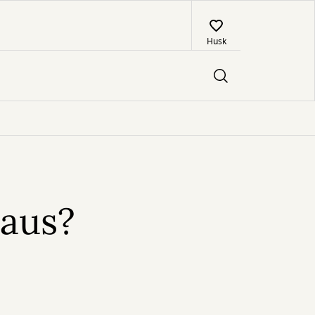
Husk
saus?