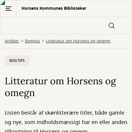
Gå
Horsens Kommunes Biblioteker
til
hovedindhold
Artikler
Bogtips
Litteratur om Horsens og omegn
BOGTIPS
Litteratur om Horsens og
omegn
Listen består af skønlitterære titler, både gamle
og nye, som indholdsmæssigt har en eller anden
tilknytning til Horsens og omegn.