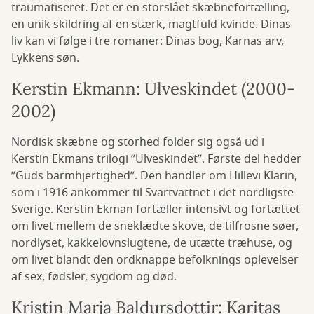
traumatiseret. Det er en storslået skæbnefortælling,
en unik skildring af en stærk, magtfuld kvinde. Dinas
liv kan vi følge i tre romaner: Dinas bog, Karnas arv,
Lykkens søn.
Kerstin Ekmann: Ulveskindet (2000-
2002)
Nordisk skæbne og storhed folder sig også ud i
Kerstin Ekmans trilogi ”Ulveskindet”. Første del hedder
”Guds barmhjertighed”. Den handler om Hillevi Klarin,
som i 1916 ankommer til Svartvattnet i det nordligste
Sverige. Kerstin Ekman fortæller intensivt og fortættet
om livet mellem de sneklædte skove, de tilfrosne søer,
nordlyset, kakkelovnslugtene, de utætte træhuse, og
om livet blandt den ordknappe befolknings oplevelser
af sex, fødsler, sygdom og død.
Kristin Marja Baldursdottir: Karitas