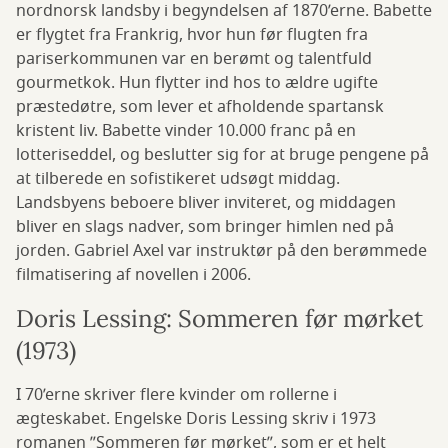
nordnorsk landsby i begyndelsen af 1870’erne. Babette
er flygtet fra Frankrig, hvor hun før flugten fra
pariserkommunen var en berømt og talentfuld
gourmetkok. Hun flytter ind hos to ældre ugifte
præstedøtre, som lever et afholdende spartansk
kristent liv. Babette vinder 10.000 franc på en
lotteriseddel, og beslutter sig for at bruge pengene på
at tilberede en sofistikeret udsøgt middag.
Landsbyens beboere bliver inviteret, og middagen
bliver en slags nadver, som bringer himlen ned på
jorden. Gabriel Axel var instruktør på den berømmede
filmatisering af novellen i 2006.
Doris Lessing: Sommeren før mørket
(1973)
I 70’erne skriver flere kvinder om rollerne i
ægteskabet. Engelske Doris Lessing skriv i 1973
romanen ”Sommeren før mørket”, som er et helt