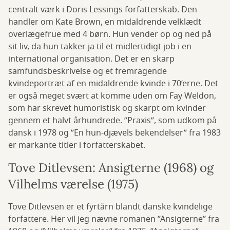
centralt værk i Doris Lessings forfatterskab. Den
handler om Kate Brown, en midaldrende velklædt
overlægefrue med 4 børn. Hun vender op og ned på
sit liv, da hun takker ja til et midlertidigt job i en
international organisation. Det er en skarp
samfundsbeskrivelse og et fremragende
kvindeportræt af en midaldrende kvinde i 70’erne. Det
er også meget svært at komme uden om Fay Weldon,
som har skrevet humoristisk og skarpt om kvinder
gennem et halvt århundrede. ”Praxis”, som udkom på
dansk i 1978 og ”En hun-djævels bekendelser” fra 1983
er markante titler i forfatterskabet.
Tove Ditlevsen: Ansigterne (1968) og
Vilhelms værelse (1975)
Tove Ditlevsen er et fyrtårn blandt danske kvindelige
forfattere. Her vil jeg nævne romanen ”Ansigterne” fra