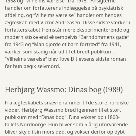
1968 og ”Vilhelms værelse” fra 1975. ”Ansigterne”
handler om forfatterens indlæggelse på psykiatrisk
afdeling, og ”Vilhelms værelse” handler om hendes
ægteskab med Victor Andreasen. Disse sidste værker i
forfatterskabet fremstår mere eksperimenterende og
modernistiske end eksempelvis ”Barndommens gade”
fra 1943 og ”Man gjorde et barn fortræd” fra 1941,
værker som stadig når ud til et bredt publikum.
”Vilhelms værelse” blev Tove Ditlevsens sidste roman
før hun begik selvmord.
Herbjørg Wassmo: Dinas bog (1989)
Fra ægteskabets snævre rammer til de store nordiske
vidder. Herbjørg Wassmo brød igennem til et stort
publikum med ”Dinas bog”. Dina vokser op i 1800-
tallets Nordnorge. Hun bliver som 5-årig uforvarende
bliver skyld i sin mors død, og vokser derfor op dybt