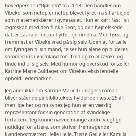
hovedperson i ”Bjørnen” fra 2018. Den handler om
Vibeke, som netop er netop blevet fyret fra sit arbejde
som matematiklærer i gymnasiet. Hun er kørt fast i sit
ægteskab med den flinke Bent, og den højt elskede
datter Laura er netop flyttet hjemmefra. Men først og
fremmest er Vibeke vred på sig selv. Uden at fortælle
om fyringen til sin mand, rejser hun alene op til deres
sommerhus i Värmland for i fred og ro at tænke og
finde ind til sig selv. Med humor og overskud fortæller
Katrine Marie Guldager om Vibekes eksistentielle
ophold i ødemarken.
Jeg aner ikke om Katrine Marie Guldagers roman
bliver stående på bibliotekets hylder de næste 25 år,
men lige her og nu synes jeg hun er en værdig
repræsentant for sin generation af kvindelige
forfattere. Jeg kunne nævne mange andre vægtige
nutidige forfattere, som skriver fremragende
kvindeportrætter: Helle Helle, Trisse Gejl eller Kamilla