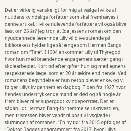
Det er virkelig vanskeligt for mig at vælge hvilke af
nutidens kvindelige forfatter som skal fremhæves i
denne artikel. Hvilke nulevende forfattere vil også blive
læst om 25 år? Jeg tror, at Ida Jessens roman om den
nyuddannede lærerinde Lilly vil blive stående på
bibliotekets hylder lige så længe som Herman Bangs
roman om ”Tine”. I 1904 ankommer Lilly til Thyregod
hvor hun med brændende engagement sætter gang i
skolearbejdet. Kort tid efter gifter hun sig med egnens
respekterede læge, som er 20 år ældre end hende. Ved
romanens begyndelse er hun netop blevet enke, og vi
følger Lillys liv gennem en dagbog. Tiden fra 1927 hvor
hendes undertrykkende mand er død og så nogle år
frem bliver til et supergodt kvindeportræt. Der er
sådan lidt Herman Bang-fornemmelse i skrivestilen,
men tristessen bliver vendt til positiv livsglæde i
slutningen af romanen. ”En ny tid” fra 2015 opfølges af
”Doktor Bagges anagrammer” fra 2017, hvor Lillys