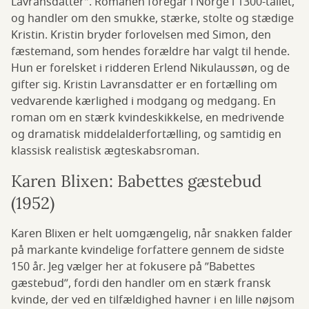
Lavransdatter”. Romanen foregår i Norge i 1300-tallet,
og handler om den smukke, stærke, stolte og stædige
Kristin. Kristin bryder forlovelsen med Simon, den
fæstemand, som hendes forældre har valgt til hende.
Hun er forelsket i ridderen Erlend Nikulaussøn, og de
gifter sig. Kristin Lavransdatter er en fortælling om
vedvarende kærlighed i modgang og medgang. En
roman om en stærk kvindeskikkelse, en medrivende
og dramatisk middelalderfortælling, og samtidig en
klassisk realistisk ægteskabsroman.
Karen Blixen: Babettes gæstebud
(1952)
Karen Blixen er helt uomgængelig, når snakken falder
på markante kvindelige forfattere gennem de sidste
150 år. Jeg vælger her at fokusere på ”Babettes
gæstebud”, fordi den handler om en stærk fransk
kvinde, der ved en tilfældighed havner i en lille nøjsom