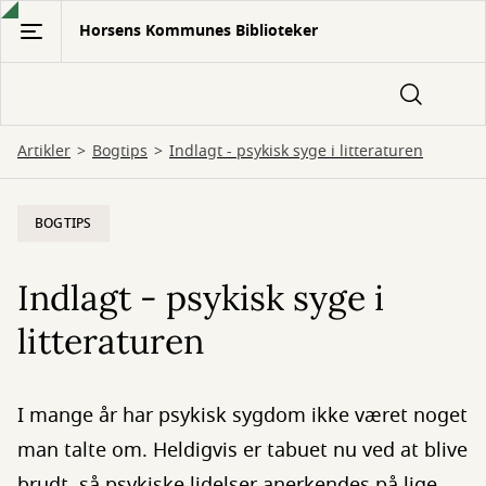
Gå
Horsens Kommunes Biblioteker
til
hovedindhold
Artikler
Bogtips
Indlagt - psykisk syge i litteraturen
BOGTIPS
Indlagt - psykisk syge i
litteraturen
I mange år har psykisk sygdom ikke været noget
man talte om. Heldigvis er tabuet nu ved at blive
brudt, så psykiske lidelser anerkendes på lige