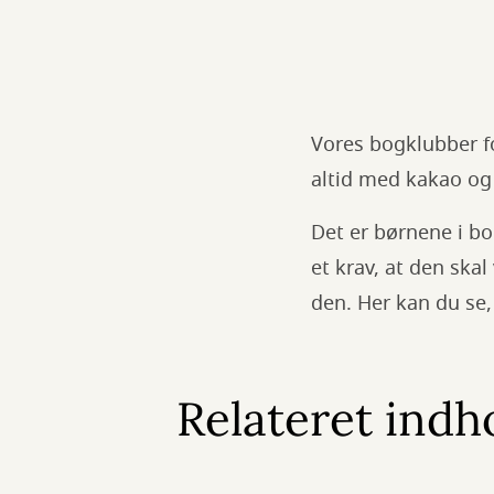
Vores bogklubber 
altid med kakao o
Det er børnene i b
et krav, at den ska
den. Her kan du se,
Relateret indh