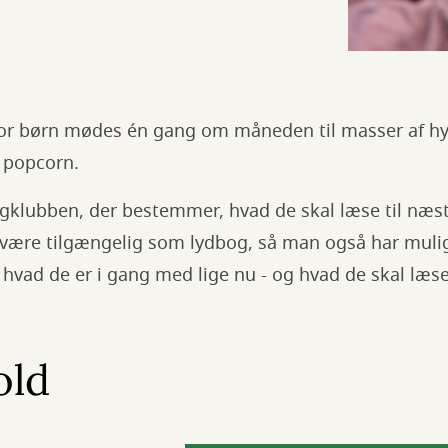
for børn mødes én gang om måneden til masser af h
g popcorn.
ogklubben, der bestemmer, hvad de skal læse til næs
l være tilgængelig som lydbog, så man også har muligh
 hvad de er i gang med lige nu - og hvad de skal læs
old