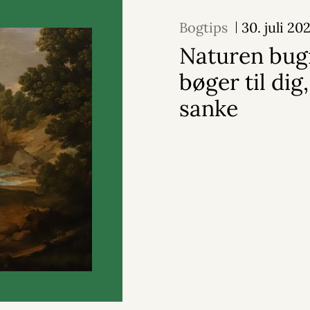
Bogtips
30. juli 20
Naturen bug
bøger til dig,
sanke