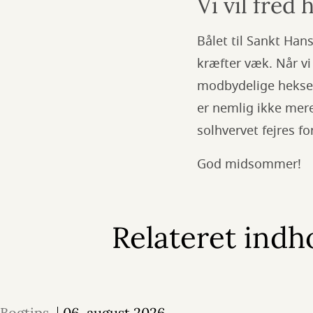
Vi vil fred 
Bålet til Sankt Ha
kræfter væk. Når v
modbydelige heksea
er nemlig ikke mer
solhvervet fejres f
God midsommer!
Relateret indh
Bogtips
06. august 2026