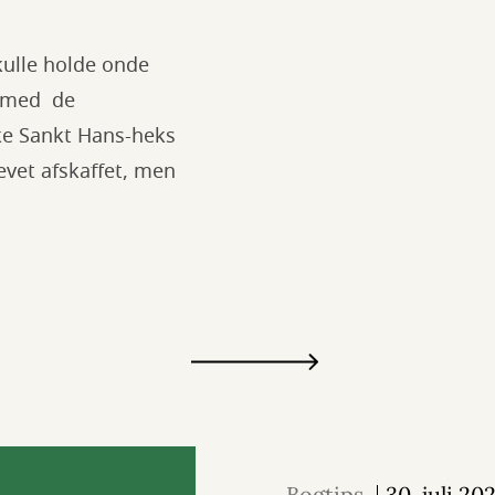
kulle holde onde
e med de
ke Sankt Hans-heks
evet afskaffet, men
Bogtips
30. juli 20