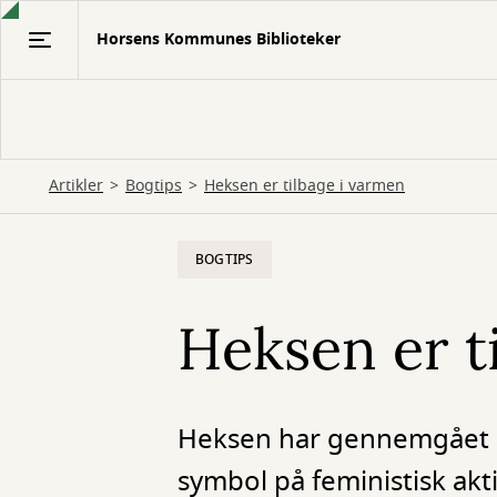
Gå
Horsens Kommunes Biblioteker
til
hovedindhold
Artikler
Bogtips
Heksen er tilbage i varmen
BOGTIPS
Heksen er t
Heksen har gennemgået e
symbol på feministisk akt