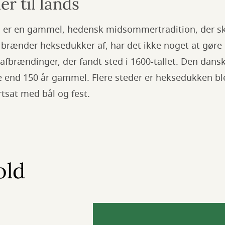
her til lands
ns er en gammel, hedensk midsommertradition, der s
i brænder heksedukker af, har det ikke noget at gør
fbrændinger, der fandt sted i 1600-tallet. Den dans
e end 150 år gammel. Flere steder er heksedukken bl
ortsat med bål og fest.
old