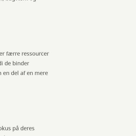
ver færre ressourcer
di de binder
m en del af en mere
fokus på deres