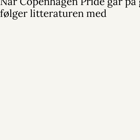
Når Copenhagen Pride går på 
følger litteraturen med