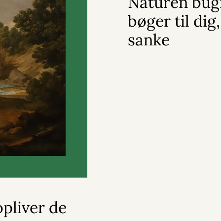
Naturen bug
bøger til dig,
sanke
pliver de