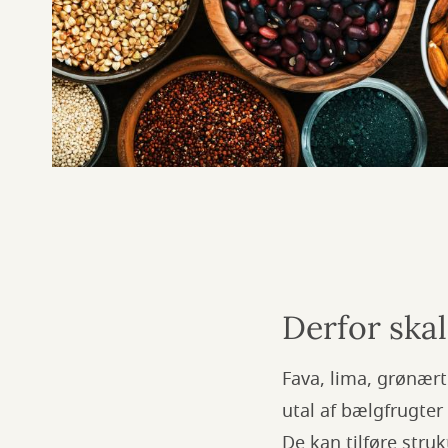
Derfor skal
Fava, lima, grønær
utal af bælgfrugte
De kan tilføre stru