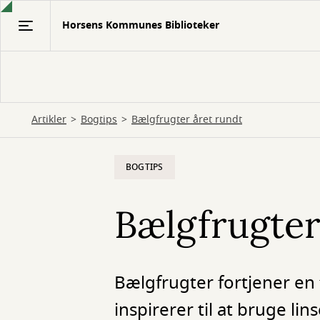
Gå
Horsens Kommunes Biblioteker
til
hovedindhold
Artikler
Bogtips
Bælgfrugter året rundt
BOGTIPS
Bælgfrugter
Bælgfrugter fortjener en 
inspirerer til at bruge li