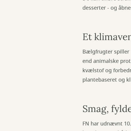
desserter - og åbn
Et klimaven
Bælgfrugter spiller
end animalske prote
kvælstof og forbedr
plantebaseret og kl
Smag, fylde
FN har udnævnt 10. 