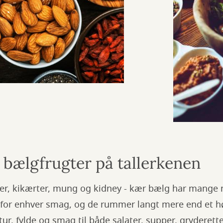
 bælgfrugter på tallerkenen
ter, kikærter, mung og kidney - kær bælg har mange n
r for enhver smag, og de rummer langt mere end et hø
ktur, fylde og smag til både salater, supper, gryderet