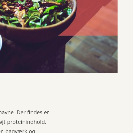
avne. Der findes et
jt proteinindhold.
ter, bagværk og