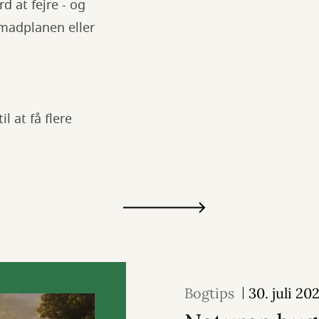
 at fejre - og
i madplanen eller
l at få flere
Bogtips
30. juli 20