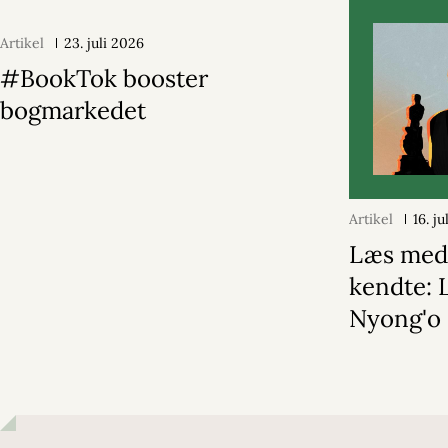
Artikel
23. juli 2026
#BookTok booster
bogmarkedet
Artikel
16. j
Læs med
kendte: 
Nyong'o