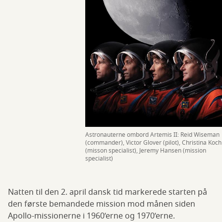
Astronauterne ombord Artemis II: Reid Wiseman
(commander), Victor Glover (pilot), Christina Koch
(misson specialist), Jeremy Hansen (mission
specialist)
Natten til den 2. april dansk tid markerede starten på
den første bemandede mission mod månen siden
Apollo-missionerne i 1960’erne og 1970’erne.