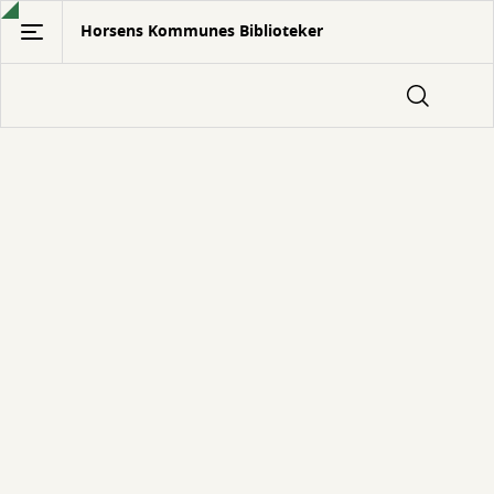
Gå
Horsens Kommunes Biblioteker
til
hovedindhold