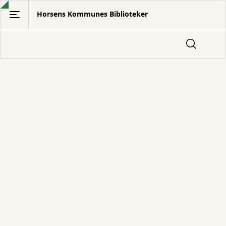
Gå
Horsens Kommunes Biblioteker
til
hovedindhold