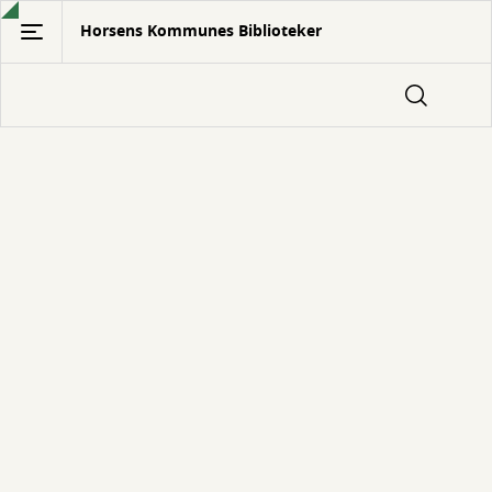
Gå
Horsens Kommunes Biblioteker
til
hovedindhold