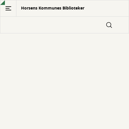
Gå
Horsens Kommunes Biblioteker
til
hovedindhold