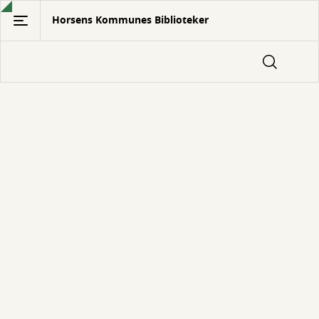
Gå
Horsens Kommunes Biblioteker
til
hovedindhold