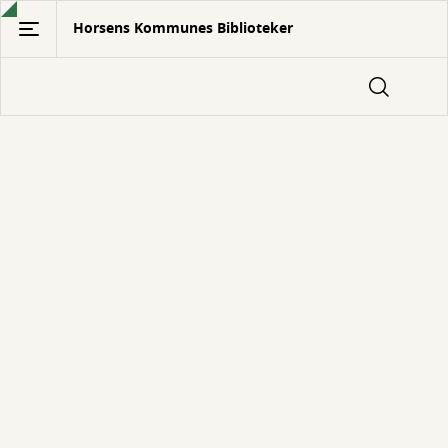
Gå
Horsens Kommunes Biblioteker
til
hovedindhold