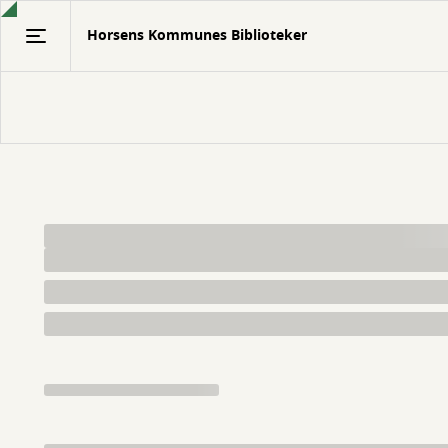
Gå
Horsens Kommunes Biblioteker
til
hovedindhold