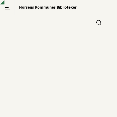
Gå
Horsens Kommunes Biblioteker
til
hovedindhold