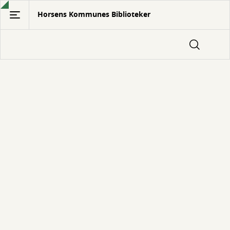
Gå
Horsens Kommunes Biblioteker
til
hovedindhold