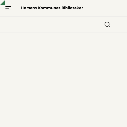
Gå
Horsens Kommunes Biblioteker
til
hovedindhold