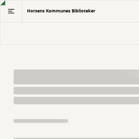
Gå
Horsens Kommunes Biblioteker
til
hovedindhold