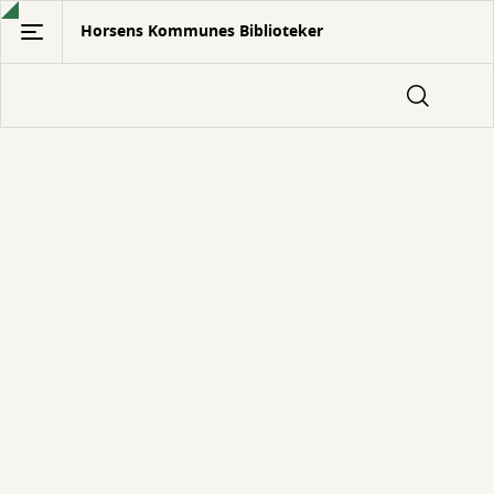
Gå
Horsens Kommunes Biblioteker
til
hovedindhold