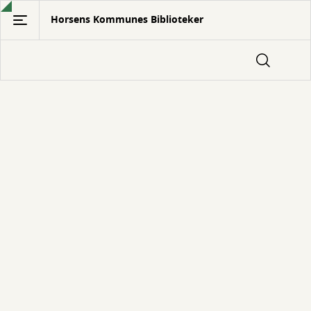
Gå
Horsens Kommunes Biblioteker
til
hovedindhold