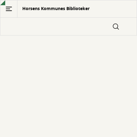
Gå
Horsens Kommunes Biblioteker
til
hovedindhold