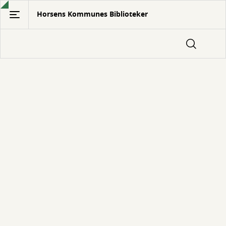
Gå
Horsens Kommunes Biblioteker
til
hovedindhold