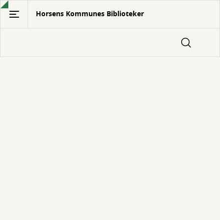
Gå
Horsens Kommunes Biblioteker
til
hovedindhold