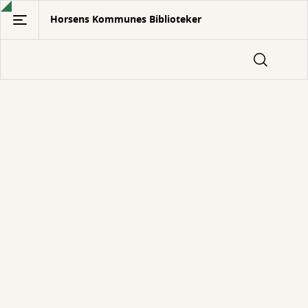
Gå
Horsens Kommunes Biblioteker
til
hovedindhold