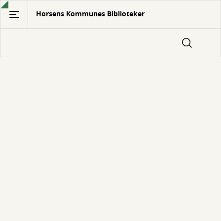
Gå
Horsens Kommunes Biblioteker
til
hovedindhold