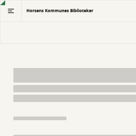
Gå
Horsens Kommunes Biblioteker
til
hovedindhold