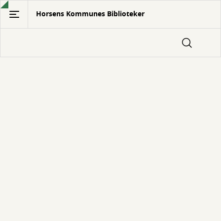
Gå
Horsens Kommunes Biblioteker
til
hovedindhold