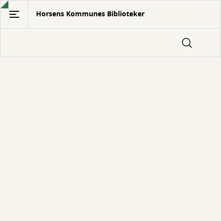
Gå
Horsens Kommunes Biblioteker
til
hovedindhold