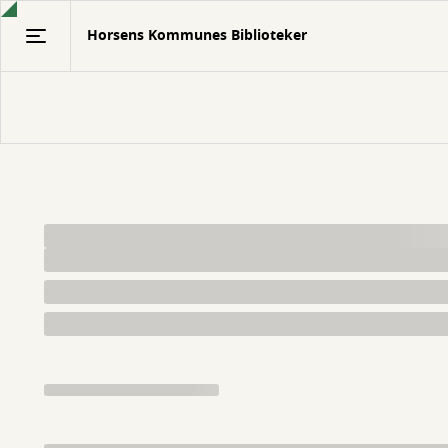
Gå
Horsens Kommunes Biblioteker
til
hovedindhold