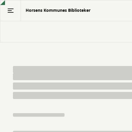
Gå
Horsens Kommunes Biblioteker
til
hovedindhold