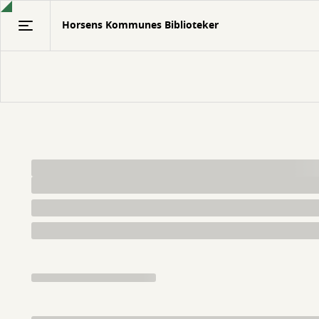
Gå
Horsens Kommunes Biblioteker
til
hovedindhold