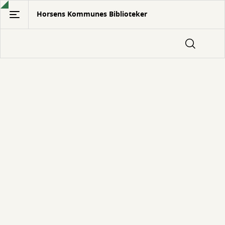
Gå
Horsens Kommunes Biblioteker
til
hovedindhold