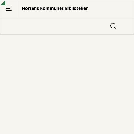
Gå
Horsens Kommunes Biblioteker
til
hovedindhold