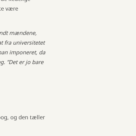
kke være
landt mændene,
 fra universitetet
e han imponeret, da
g. ”Det er jo bare
og, og den tæller