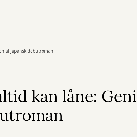
Genial japansk debutroman
ltid kan låne: Geni
butroman