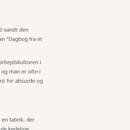
20 vandt den
an "Dagbog fra et
arbejdskulturen i
og man er ofte i
ent for absurde og
 en fabrik, der
e de kedelige