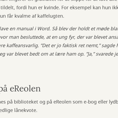
 tildelt, fordi hun er kvinde. For eksempel kan hun i
hun får kvalme af kaffelugten.
lave en manual i Word. Så blev der holdt et møde b
or man besluttede, at en ung fyr, der var blevet ansat
ære kaffeansvarlig. ”Det er jo faktisk ret nemt,” sagd
Jeg var blevet bedt om at lære ham op. ”Ja,” svarede je
 på eReolen
es på biblioteket og på eReolen som e-bog eller lydb
edlige lånekvote.