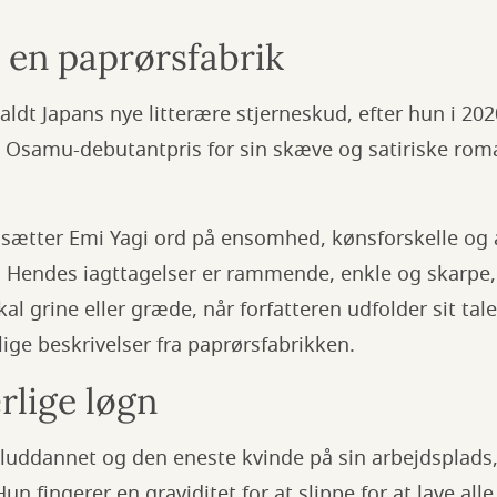
 en paprørsfabrik
kaldt Japans nye litterære stjerneskud, efter hun i 20
i Osamu-debutantpris for sin skæve og satiriske rom
 sætter Emi Yagi ord på ensomhed, kønsforskelle og 
 Hendes iagttagelser er rammende, enkle og skarpe, 
al grine eller græde, når forfatteren udfolder sit tal
ige beskrivelser fra paprørsfabrikken.
rlige løgn
veluddannet og den eneste kvinde på sin arbejdsplads,
Hun fingerer en graviditet for at slippe for at lave all