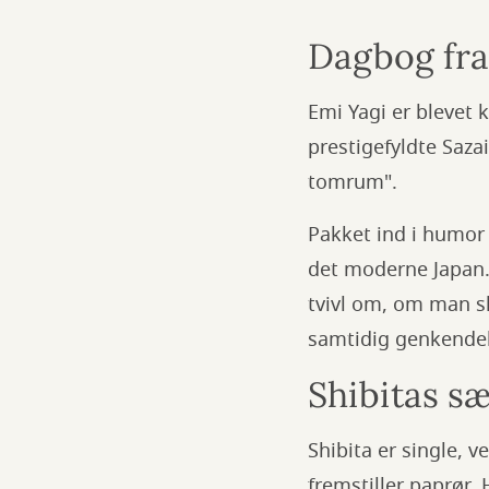
Dagbog fra
Emi Yagi er blevet 
prestigefyldte Saza
tomrum".
Pakket ind i humor
det moderne Japan.
tvivl om, om man sk
samtidig genkendel
Shibitas sæ
Shibita er single, 
fremstiller paprør. 