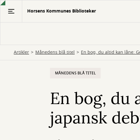
Gå
Horsens Kommunes Biblioteker
til
hovedindhold
Artikler
Månedens blå titel
En bog, du altid kan låne: 
MÅNEDENS BLÅ TITEL
En bog, du a
japansk de