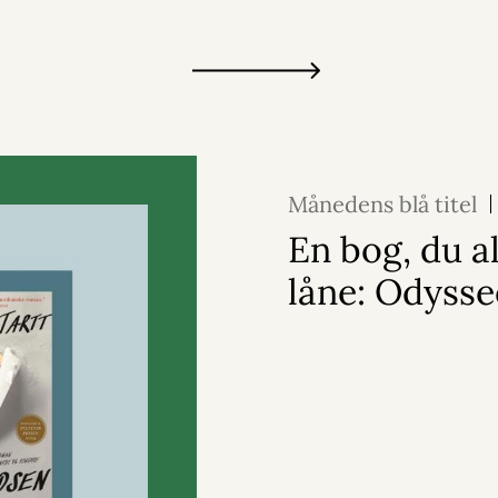
Månedens blå titel
En bog, du a
låne: Odyss