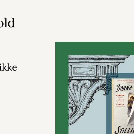
old
ikke